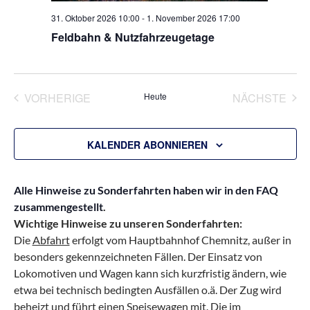
31. Oktober 2026 10:00
-
1. November 2026 17:00
Feldbahn & Nutzfahrzeugetage
VORHERIGE
Heute
NÄCHSTE
VERANSTALTUNGEN
VERANS
KALENDER ABONNIEREN
Alle Hinweise zu Sonderfahrten haben wir in den FAQ
zusammengestellt
.
Wichtige Hinweise zu unseren Sonderfahrten:
Die
Abfahrt
erfolgt vom Hauptbahnhof Chemnitz, außer in
besonders gekennzeichneten Fällen. Der Einsatz von
Lokomotiven und Wagen kann sich kurzfristig ändern, wie
etwa bei technisch bedingten Ausfällen o.ä. Der Zug wird
beheizt und führt einen Speisewagen mit. Die im