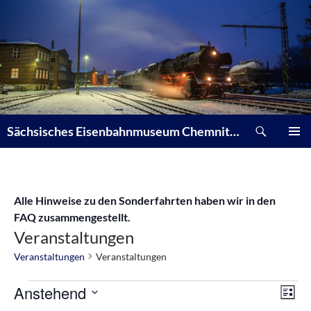
Zum
Inhalt
springen
Suchen
Sächsisches Eisenbahnmuseum Chemnitz-Hilbersdorf e. V.
PRIMÄR
MENÜ
Alle Hinweise zu den Sonderfahrten haben wir in den
FAQ zusammengestellt.
Veranstaltungen
Veranstaltungen
Veranstaltungen
Veranstaltungen
Ansi
Ver
Anstehend
LISTE
Navi
Ans