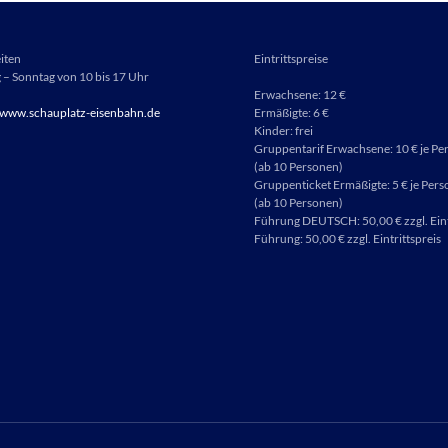
iten
Eintrittspreise
– Sonntag von 10 bis 17 Uhr
Erwachsene: 12 €
www.schauplatz-eisenbahn.de
Ermäßigte: 6 €
Kinder: frei
Gruppentarif Erwachsene: 10 € je Pe
(ab 10 Personen)
Gruppenticket Ermäßigte: 5 € je Pers
(ab 10 Personen)
Führung DEUTSCH: 50,00 € zzgl. Eint
Führung: 50,00 € zzgl. Eintrittspreis