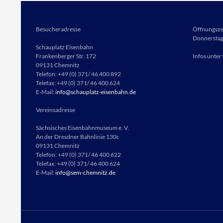
Besucheradresse
Öffnungsze
Donnerstag 
Schauplatz Eisenbahn
Frankenberger Str. 172
Infos unter
09131 Chemnitz
Telefon: +49 (0) 371/ 46 400 892
Telefax: +49 (0) 371/ 46 400 624
E-Mail:
info@schauplatz-eisenbahn.de
Vereinsadresse
Sächsisches Eisenbahnmuseum e. V.
An der Dresdner Bahnlinie 130c
09131 Chemnitz
Telefon: +49 (0) 371/ 46 400 622
Telefax: +49 (0) 371/ 46 400 624
E-Mail:
info@sem-chemnitz.de