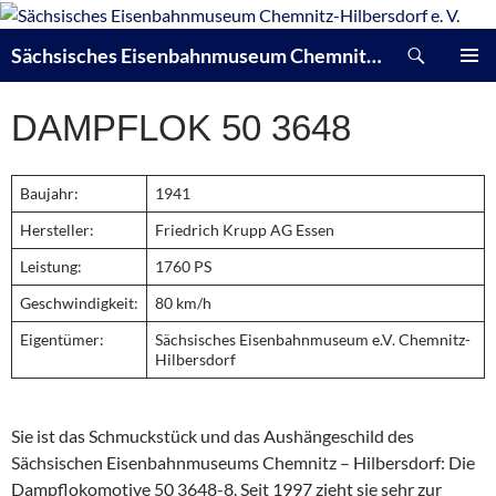
Zum
Inhalt
Suchen
Sächsisches Eisenbahnmuseum Chemnitz-Hilbersdorf e. V.
springen
PRIMÄR
MENÜ
DAMPFLOK 50 3648
Baujahr:
1941
Hersteller:
Friedrich Krupp AG Essen
Leistung:
1760 PS
Geschwindigkeit:
80 km/h
Eigentümer:
Sächsisches Eisenbahnmuseum e.V. Chemnitz-
Hilbersdorf
Sie ist das Schmuckstück und das Aushängeschild des
Sächsischen Eisenbahnmuseums Chemnitz – Hilbersdorf: Die
Dampflokomotive 50 3648-8. Seit 1997 zieht sie sehr zur