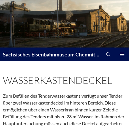
Zum
Inhalt
springen
Suchen
Sächsisches Eisenbahnmuseum Chemnitz-Hilbersdorf e. V.
PRIMÄR
MENÜ
WASSERKASTENDECKEL
Zum Befüllen des Tenderwasserkastens verfügt unser Tender
über zwei Wasserkastendeckel im hinteren Bereich. Diese
ermöglichen über einen Wasserkran binnen kurzer Zeit die
Befüllung des Tenders mit bis zu 28 m³ Wasser. Im Rahmen der
Hauptuntersuchung müssen auch diese Deckel aufgearbeitet