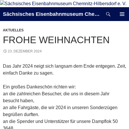
Zum
Inhalt
Suchen
Sächsisches Eisenbahnmuseum Chemnitz-Hilbersdorf e. V.
springen
PRIMÄR
MENÜ
AKTUELLES
FROHE WEIHNACHTEN
23. DEZEMBER 2024
Das Jahr 2024 neigt sich langsam dem Ende entgegen. Zeit,
einfach Danke zu sagen.
Ein großes Dankeschön richten wir:
an die zahlreichen Besucher, die uns in diesem Jahr
besucht haben,
an alle Fahrgäste, die wir 2024 in unseren Sonderzügen
begrüßen durften.
an die Spender und Unterstützer für unsere Dampflok 50
3648.