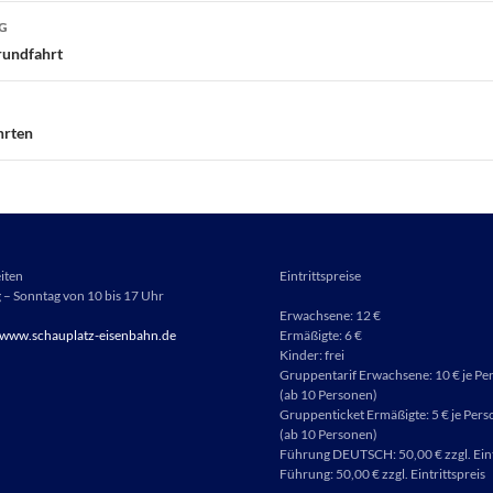
vigation
G
rundfahrt
hrten
iten
Eintrittspreise
– Sonntag von 10 bis 17 Uhr
Erwachsene: 12 €
www.schauplatz-eisenbahn.de
Ermäßigte: 6 €
Kinder: frei
Gruppentarif Erwachsene: 10 € je Pe
(ab 10 Personen)
Gruppenticket Ermäßigte: 5 € je Pers
(ab 10 Personen)
Führung DEUTSCH: 50,00 € zzgl. Eint
Führung: 50,00 € zzgl. Eintrittspreis