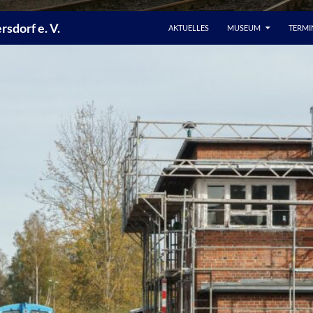
sdorf e. V.
AKTUELLES
MUSEUM
TERMI