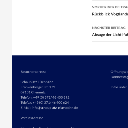
Beitragsna
VORHERIGER BEITRA
Rückblick Vogtland
NÄCHSTER BEITRAG
Absage der Licht’lfa
Besucheradresse
Öffnungsze
Donnerstag 
Schauplatz Eisenbahn
Frankenberger Str. 172
Infos unter
09131 Chemnitz
Telefon: +49 (0) 371/ 46 400 892
Telefax: +49 (0) 371/ 46 400 624
E-Mail:
info@schauplatz-eisenbahn.de
Vereinsadresse