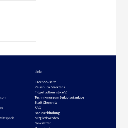
Links
Facebookseite
Reisebüro
Maertens
Flügelradtouristik e.V.
rson
Technikmuseum Seilablaufanlage
Stadt Chemnitz
on
FAQ
Bankverbindung
rittspreis
Mitglied werden
Newsletter