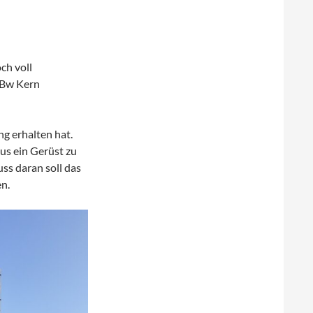
ch voll
m Bw Kern
ng erhalten hat.
s ein Gerüst zu
ss daran soll das
n.