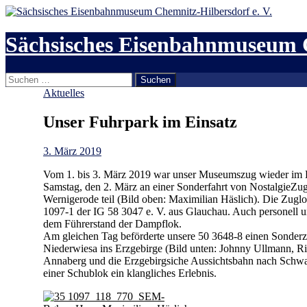
Zum
Inhalt
springen
Sächsisches Eisenbahnmuseum C
Suchen
Suchen
nach:
Aktuelles
Unser Fuhrpark im Einsatz
3. März 2019
Vom 1. bis 3. März 2019 war unser Museumszug wieder im 
Samstag, den 2. März an einer Sonderfahrt von NostalgieZ
Wernigerode teil (Bild oben: Maximilian Häslich). Die Zug
1097-1 der IG 58 3047 e. V. aus Glauchau. Auch personell u
dem Führerstand der Dampflok.
Am gleichen Tag beförderte unsere 50 3648-8 einen Sonder
Niederwiesa ins Erzgebirge (Bild unten: Johnny Ullmann, Ric
Annaberg und die Erzgebirgsiche Aussichtsbahn nach Schwar
einer Schublok ein klangliches Erlebnis.