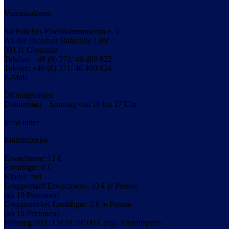
Vereinsadresse
Sächsisches Eisenbahnmuseum e. V.
An der Dresdner Bahnlinie 130c
09131 Chemnitz
Telefon: +49 (0) 371/ 46 400 622
Telefax: +49 (0) 371/ 46 400 624
E-Mail:
info@sem-chemnitz.de
Öffnungszeiten
Donnerstag – Sonntag von 10 bis 17 Uhr
Infos unter
www.schauplatz-eisenbahn.de
Eintrittspreise
Erwachsene: 12 €
Ermäßigte: 6 €
Kinder: frei
Gruppentarif Erwachsene: 10 € je Person
(ab 10 Personen)
Gruppenticket Ermäßigte: 5 € je Person
(ab 10 Personen)
Führung DEUTSCH: 50,00 € zzgl. Eintrittspreis