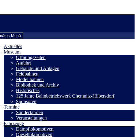
imäres Menü
Aktuelles
Museum
Öffnungszeiten
Anfahrt
Gebäude und Anlagen
Feldbahnen
Modellbahnen
Bibliothek und Archiv
Historisches
125 Jahre Bahnbetriebswerk Chemnitz-Hilbersdorf
Sponsoren
Termine
Sonderfahrten
Veranstaltungen
Fahrzeuge
Dampflokomotiven
Diesellokomotiven