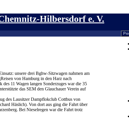
hemnitz-Hilbersdorf e. V.
Pr
Einsatz: unsere drei Bghw-Sitzwagen nahmen am
ugReisen von Hamburg in den Harz nach
lok des 11 Wagen langen Sonderzuges war die 35
nterstützte das SEM den Glauchauer Verein auf
zug des Lausitzer Dampflokclub Cottbus von
hard Häslich). Von dort aus ging die Fahrt über
zenberg. Bei Nieselregen war die Fahrt trotz