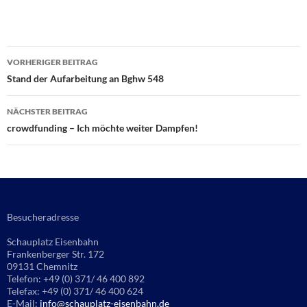
Beitragsnavigation
VORHERIGER BEITRAG
Stand der Aufarbeitung an Bghw 548
NÄCHSTER BEITRAG
crowdfunding – Ich möchte weiter Dampfen!
Besucheradresse
Schauplatz Eisenbahn
Frankenberger Str. 172
09131 Chemnitz
Telefon: +49 (0) 371/ 46 400 892
Telefax: +49 (0) 371/ 46 400 624
E-Mail:
info@schauplatz-eisenbahn.de