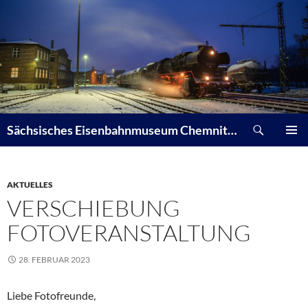
Zum
Inhalt
springen
Suchen
Sächsisches Eisenbahnmuseum Chemnitz-Hilbersdorf e. V.
PRIMÄR
MENÜ
AKTUELLES
VERSCHIEBUNG
FOTOVERANSTALTUNG
28. FEBRUAR 2023
Liebe Fotofreunde,