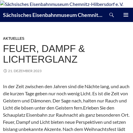
Zum
Inhalt
Suchen
Sächsisches Eisenbahnmuseum Chemnitz-Hilbersdorf e. V.
springen
PRIMÄR
MENÜ
AKTUELLES
FEUER, DAMPF &
LICHTERGLANZ
21. DEZEMBER 2023
In der Zeit zwischen den Jahren sind die Nächte lang, und auch
die kurzen Tage geben nur noch wenig Licht. Es ist die Zeit von
Geistern und Dämonen. Der Sage nach, halten nur Rauch und
Licht die bösen unter den Geistern fern.Erleben Sie den
Schauplatz Eisenbahn zur Rauhnacht als ganz besonderen Ort.
Feuer, Dampf und Licht bieten neue Perspektiven und setzen
bislang unbekannte Akzente. Nach dem Weihnachtsfest lädt