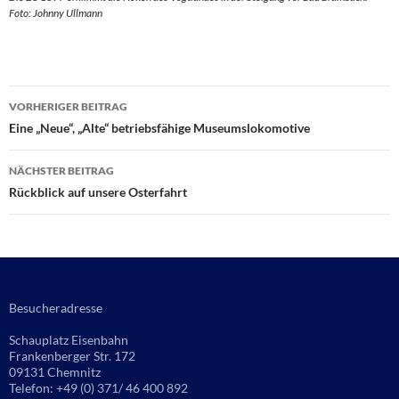
Foto: Johnny Ullmann
Beitragsnavigation
VORHERIGER BEITRAG
Eine „Neue“, „Alte“ betriebsfähige Museumslokomotive
NÄCHSTER BEITRAG
Rückblick auf unsere Osterfahrt
Besucheradresse
Schauplatz Eisenbahn
Frankenberger Str. 172
09131 Chemnitz
Telefon: +49 (0) 371/ 46 400 892