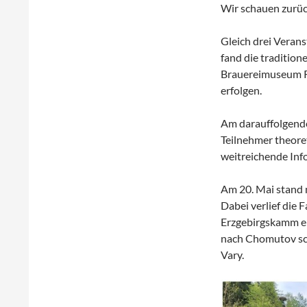
Wir schauen zurüc
Gleich drei Vera
fand die tradition
Brauereimuseum R
erfolgen.
Am darauffolgende
Teilnehmer theore
weitreichende Inf
Am 20. Mai stand 
Dabei verlief die 
Erzgebirgskamm en
nach Chomutov schl
Vary.