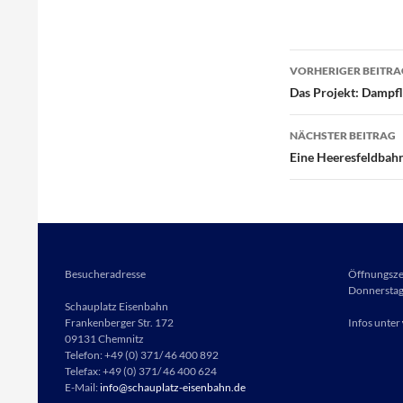
Beitragsna
VORHERIGER BEITRA
Das Projekt: Dampfl
NÄCHSTER BEITRAG
Eine Heeresfeldbahn
Besucheradresse
Öffnungsze
Donnerstag 
Schauplatz Eisenbahn
Frankenberger Str. 172
Infos unter
09131 Chemnitz
Telefon: +49 (0) 371/ 46 400 892
Telefax: +49 (0) 371/ 46 400 624
E-Mail:
info@schauplatz-eisenbahn.de