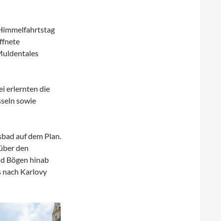
Himmelfahrtstag
ffnete
Muldentales
 erlernten die
seln sowie
sbad auf dem Plan.
 über den
und Bögen hinab
s nach Karlovy