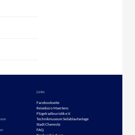
Links
Facebookseite
Reisebüro
Maertens
Flügelradtouristik e.V.
rson
Technikmuseum Seilablaufanlage
Stadt Chemnitz
on
FAQ