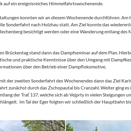
k auf ein ereignisreiches Himmelfahrtswochenende.
nstaltungen konnten wir an diesem Wochenende durchführen: Am 
elle Sonderfahrt nach Holzhau statt. Am Ziel konnte das wiedererö
echenberg besichtigt werden oder eine Wanderung entlang des 
n Brückentag stand dann das Dampfseminar auf dem Plan. Hierbei
tische und praktische Kenntnisse über den Umgang mit Dampfkes
ormationen über den Betrieb einer Dampflokomotive.
mit der zweiten Sonderfahrt des Wochenendes dann das Ziel Karl
Fahrt zunächst durch das Zschopautal bis Cranzahl. Weiter ging es
tlang der Trať 137, welche sich ab Vejprty in vielen Steigungen 
ängelt. Im Tal der Eger folgten wir schließlich der Hauptbahn bi