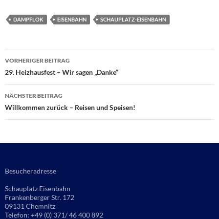
DAMPFLOK
EISENBAHN
SCHAUPLATZ-EISENBAHN
Beitragsnavigation
VORHERIGER BEITRAG
29. Heizhausfest – Wir sagen „Danke“
NÄCHSTER BEITRAG
Willkommen zurück – Reisen und Speisen!
Besucheradresse
Schauplatz Eisenbahn
Frankenberger Str. 172
09131 Chemnitz
Telefon: +49 (0) 371/ 46 400 892